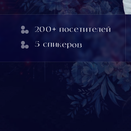
200+ посетителей
150+ 
49 победи
5 спикеров
в 11 номи