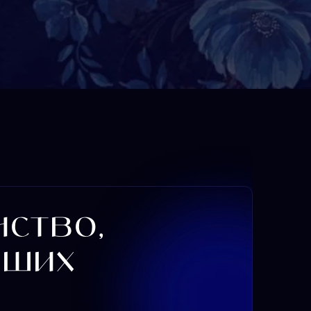
о,
х
ций
03