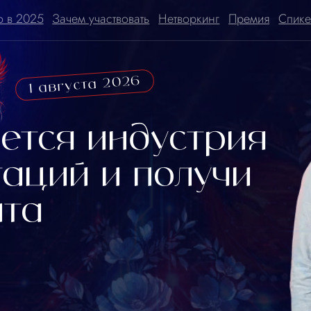
25
25
Зачем участвовать
Зачем участвовать
Нетворкинг
Нетворкинг
Премия
Премия
Спикеры
Спикеры
 августа 2026
ся индустрия
ий и получи
а