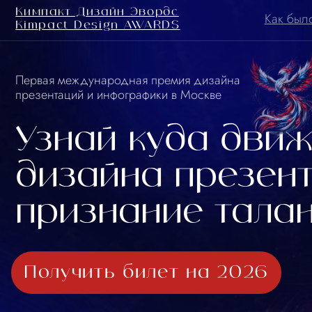
Кимпакт Дизайн Эвордс
Как было в 20
Как было в 20
Kimpact Design AWARDS
Kimpact Design AWARDS
Первая международная премия дизайна
1
презентаций и инфографики в Москве
Узнай куда движет
дизайна презентац
признание талант
Получить билет на 2026