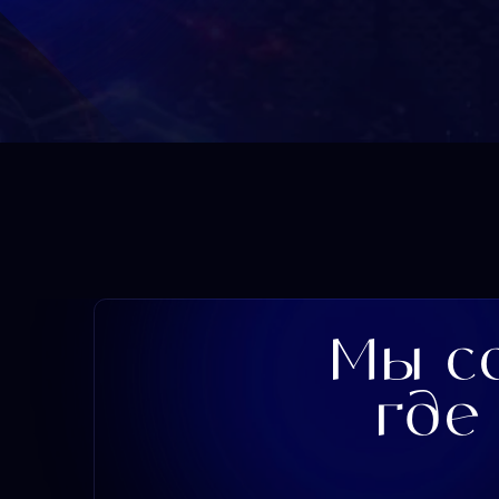
Мы со
где о
готовых вкладыва
01
Дизайнеров презентаций