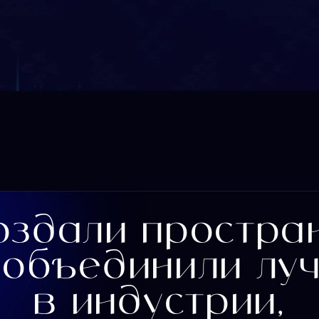
здали
пространств
бъединили лучши
в
индустрии,
ться в развитие сферы визуальных коммуника
02