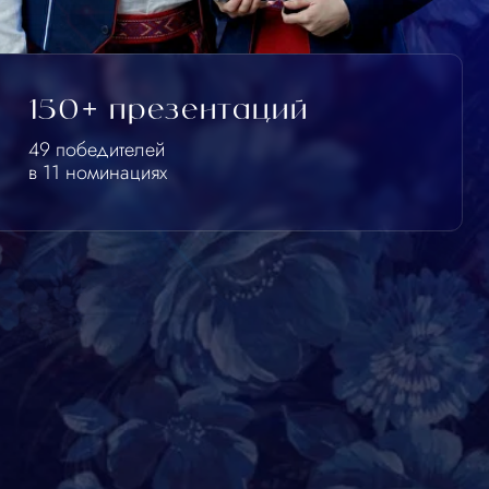
презентаций
телей
нациях