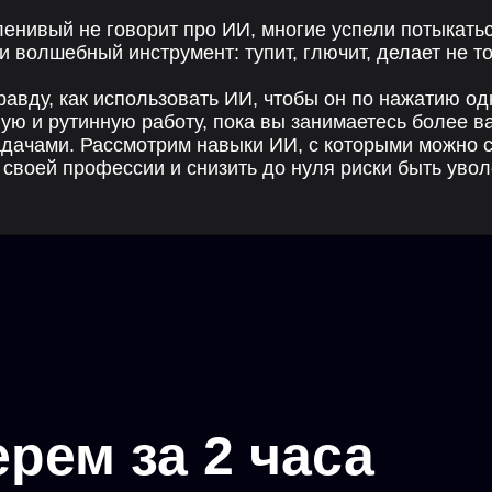
м за 2 часа
свой путь в Ai?
вою профессию или наоборот сделает тебя
примерах как создавать ИИ-агентов
можно отдавать ИИ уже сейчас
 не способны делать в принципе
сего справляется ИИ-ассистент, ИИ-агент, ИИ-
м косячат 95% новичков с ИИ