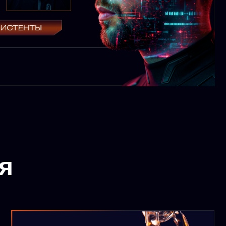
ое
имание
аботать с нейросетями,
 получать крутой
кт