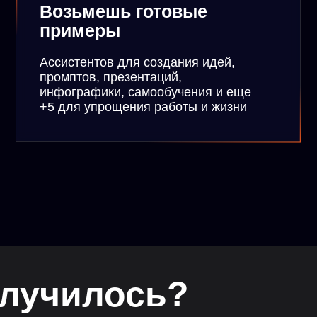
училось?
 не говорит про ИИ, многие успели потыкаться сами, и о у
ебный инструмент: тупит, глючит, делает не то и не так…
 как использовать ИИ, чтобы он по нажатию одной кнопки
утинную работу, пока вы занимаетесь более важными,
. Рассмотрим навыки ИИ, с которыми можно становиться
профессии и снизить до нуля риски быть уволенным