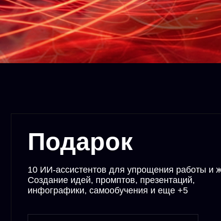
Подарок
10 ИИ-ассистентов для упрощения работы и жизни.
Создание идей, промптов, презентаций,
инфографики, самообучения и еще +5
До завершения скидки
00:00:09:41
Дней
Часов
Минут
Секунд