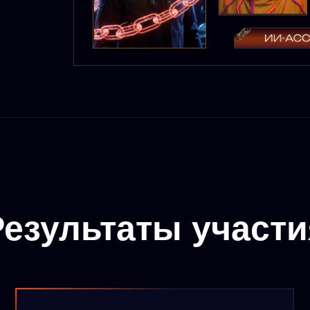
зультаты участия
Возьмешь готовые
Нов
примеры
пон
Ассистентов для создания идей,
Как р
промптов, презентаций,
чтобы
инфографики, самообучения и еще
эффе
+5 для упрощения работы и жизни