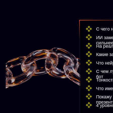
Что именно из
Покажу агента
презентаций
4 уровня обще
Бонусы
Пошаговая инструк
Участво