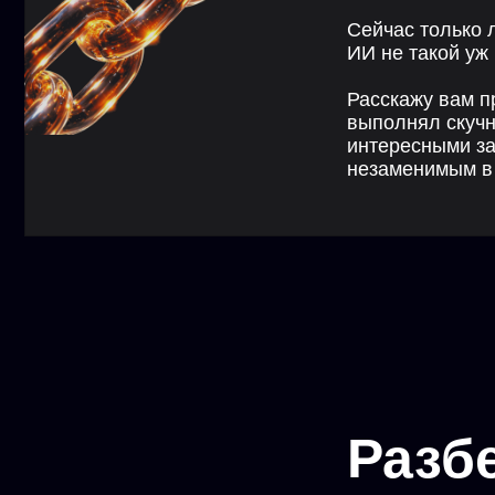
Разбере
С чего начать 
ИИ заменит т
сильнее?
На реальных 
Какие задачи 
Что нейросети
С чем лучше в
бот
Тонкости в че