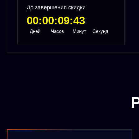
Ре
Узнаешь
как создавать
ИИ-ассистентов и агентов,
которым передавать рутинные
задачи