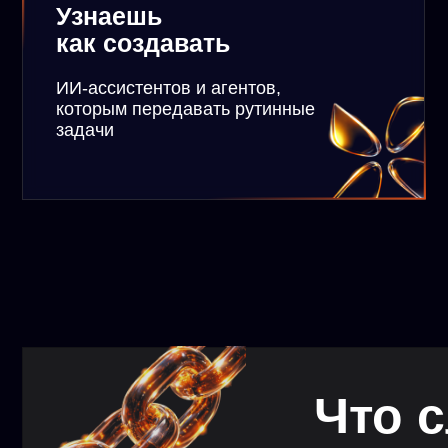
Что сл
Сейчас только ленивый
ИИ не такой уж и волш
Расскажу вам правду,
выполнял скучную и р
интересными задачами
незаменимым в своей 