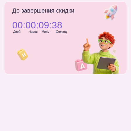
Разберешься в вайб-
кодинге
Без вложений в дополнительные
сервисы, сложных терминов
и установки тяжелых программ
Перестанешь бояться кода
Поймешь, как создавать
игры, сайты и простые
сервисы с помощью ИИ,
даже если никогда не писал
код
Увидишь пользу для себя
Поймешь, какие бытовые,
рабочие и личные задачи