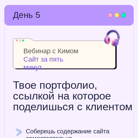
Спикер РЭШ, Агентства
инноваций Москвы
Основатель школы
современных навыков, автор
курсов «PowerPoint Ниндзя» и
«ДжиннИИ»
15 лет
В дизайне
презентаций
Более 5 лет
Обучает дизайну
Школа современных
навыков Кима