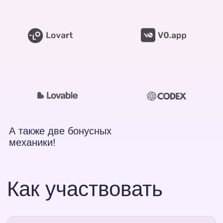
Участвовать
Забирай место
и разберись
в трендовом вайб-
кодинге за
10 000 ₽
5
000 ₽
Сделаешь первые проекты,
даже если никогда не писал
код