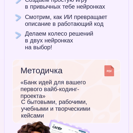
Забрать уроки
День 5
Вебинар с Кимом
Сайт за пять
минут
Твое портфолио,
ссылкой на которое
поделишься с клиентом
Соберешь содержание сайта