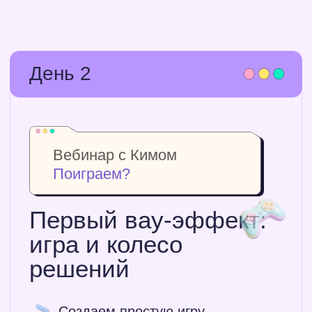
День 4
День на ДЗ
Доделай все задания
День на домашку
и спокойную
доработку
Не хватило времени посмотреть
вебинары? Сделай это сейчас!
Доделаешь проект после
первых двух домашек
Спокойно потестируешь
разные сервисы и
варианты
Подготовишься
к финальному дню
лагеря