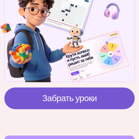
самостоятельно
Или попросишь нейронку
«прожарить» тебя
Пробуем ТРИ разных
сервиса для создания
сайта
Методичка
«7 ошибок новичка в вайб-
кодинге и как их избежать»