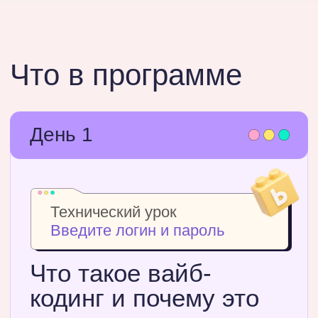
в привычных тебе нейронках
Смотрим, как ИИ превращает
описание в работающий код
Делаем колесо решений
в двух нейронках
на выбор!
Методичка
«Банк идей для вашего
первого вайб-кодинг-
проекта»
С бытовыми, рабочими,
учебными и творческими
кейсами