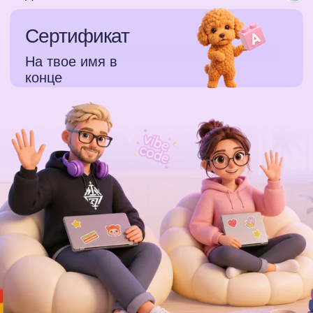
2 подарка
Сразу при
покупке
Методичка
«Карта обучения вайб-
кодингу для новичка»
Поймешь, чему будем
учиться и из каких этапов
сложатся твои кейсы