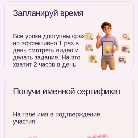
2 подарка
Сразу при
покупке
Методичка
«Карта обучения вайб-
кодингу для новичка»
Поймешь, чему будем
учиться и из каких этапов
сложатся твои кейсы