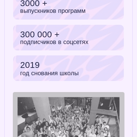
Оферта
презентациям
Политика
Интенсив
обработки
слайды-
персональных
минимализм
данных
Сведения
Интенсив
об
инфографика
образовательной
Интенсив
организации
шрифты и цвета
Лицензия на
Интенсив
осуществление
«Тренды
образовательной
дизайна 2026»
деятельности
МК «Клиенты на
№ Л035-01234-
дизайн»
31/01005676
Лицензия на
Изнанка
осуществление
дизайна
образовательной