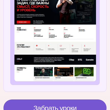
Посмотреть отзывы и результаты
студентов
3000 +
выпускников программ
300 000 +
подписчиков в соцсетях
2019
год снования школы