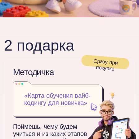
Сразу при
покупке
Методичка
«Как поставить задачу
ИИ для первого
проекта»
Готовый шаблон, который
помогает ИИ понять твою
идею и выдать результат
ближе к ожиданиям
До завершения скидки
00:00:09:37
Дней
Часов
Минут
Секунд