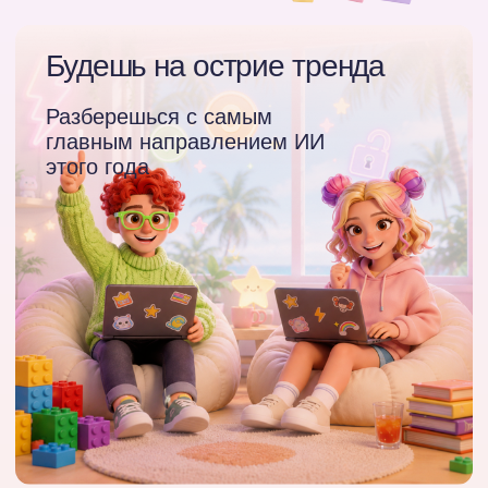
Забрать уроки
День 2
Вебинар с Кимом
Поиграем?
Первый вау-эффект:
игра и колесо
решений
Создаем простую игру