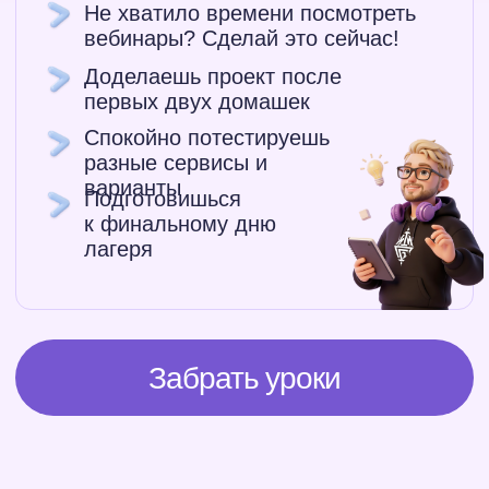
Получи именной сертификат
На твое имя в подтверждение
участия
Кто автор
Ким Воронин
Руководил отделами
дизайна в ВТБ и
Билайне