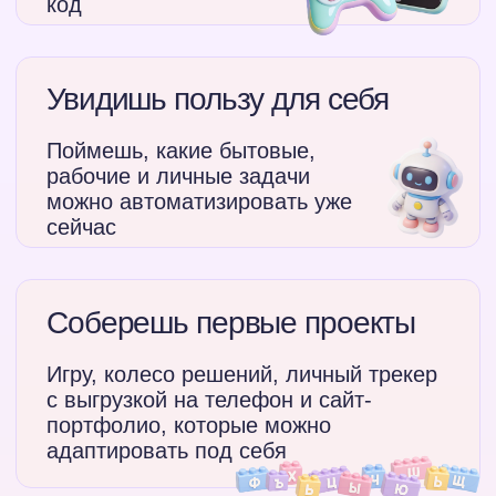
Техника безопасности
Как подготовиться к вебинарам
Какие проекты будем
делать в каждые из дней
Методичка
«Популярные сервисы
вайб-кодера»
Методичка
«Чек-лист безопасности
первого проекта»
Методичка
«Словарь вайб-кодинга
для новичка»