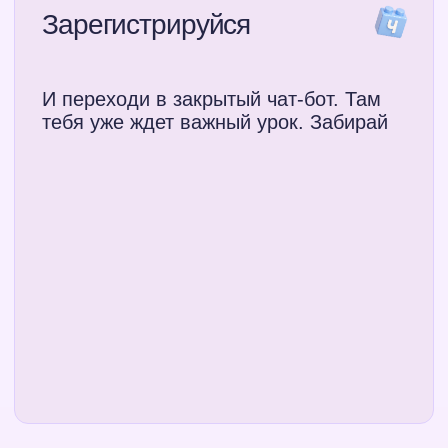
Разберешься, что такое вайб-
кодинг, без сложных терминов
Поймешь, как ставить
задачи ИИ и просить
доработки
Соберешь полезный мини-сервис
для быта или работы
Создашь сайт-портфолио
или страницу проекта
Попадешь в закрытый чат-бот
Получишь записи, методички, чек-
листы и промпты — 7 бонусных
материалов!
Сможешь понять, подходит ли
тебе этот навык, работая в
проверенных нами лично
сервисах
Участвовать