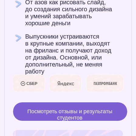
Школа
Обучение
современных
дизайну
навыков Кима
Воронина
PowerPoint
Ниндзя
1-месячный
Публичная
курс по