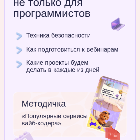
Забрать уроки
День 3
Вебинар с Кимом
Я у мамы программист!
Первый полезный
сервис для жизни
Собираем личный трекер