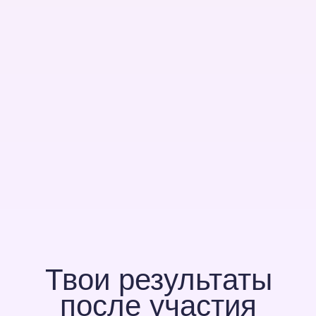
можно автоматизировать уже
сейчас
Соберешь первые проекты
Игру, колесо решений, личный трекер
с выгрузкой на телефон и сайт-
портфолио, которые можно
адаптировать под себя
Будешь на острие тренда
Разберешься с самым
главным направлением ИИ
этого года