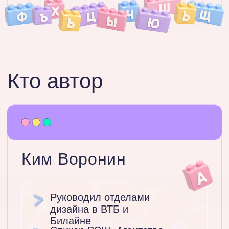
Сразу при
покупке
Методичка
«Как поставить задачу
ИИ для первого
проекта»
Готовый шаблон, который
помогает ИИ понять твою
идею и выдать результат
ближе к ожиданиям
До завершения скидки
00:00:09:37
Дней
Часов
Минут
Секунд