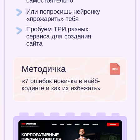
Воронина
Сообщество дизайнеров
и фрилансеров: создание
презентаций и новые Ai-навыки
От азов как рисовать слайд,
до создания сильного дизайна
и умений зарабатывать
хорошие деньги
Выпускники устраиваются
в крупные компании, выходят
на фриланс и получают доход
от дизайна. Основной, или
дополнительный, не меняя
работу