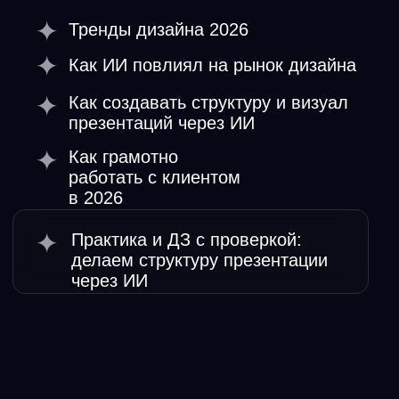
Как выделиться среди
дизайнеров в 2026
В каких нишах за
презентации платят больше
всего
Какая анимация будет
позволять управлять
вниманием аудитории
Трендовые фишки дизайна
по доведению клиентов
до экстаза
Практика и ДЗ с
проверкой: делаем
анимацию
Готовый кейс в
портфолио