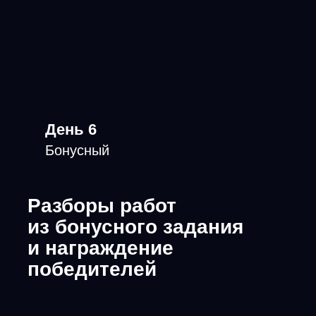
в крупные компании, выходят
на фриланс и получают доход
от дизайна. Основной, или
дополнительный, не меняя
работу
Посмотреть отзывы и результаты
студентов
3000 +
выпускников программ
300 000 +
подписчиков в соцсетях
2019
год снования школы