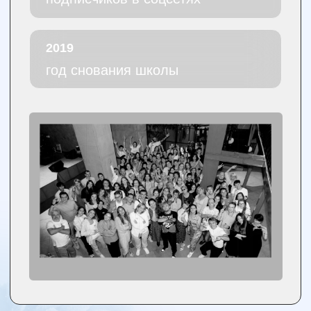
ОГРН
320312300046811
ИНН
312730999062
Белгородская
область, г.
Губкин,
ул. Чайковского
Все права
защищены, ©
2026
Обучение
Блог, статьи
нейросетям
и уроки
Большой курс
Канал про
про ИИ
дизайн в