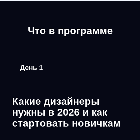
Какой визуал будет востребован в
2026
5 шагов, чтобы заработать
первые 100к на дизайне
Как создавать визуал с помощью
ИИ
Как выделиться среди
дизайнеров через визуал
Практика и ДЗ с
проверкой: делаем фоны,
фотки, украшалки для
презентации через ИИ
День 3