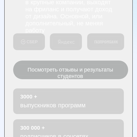
Лицензия на
Интенсив
осуществление
«Тренды
образовательной
дизайна 2026»
деятельности
МК «Клиенты на
№ Л035-01234-
дизайн»
31/01005676
Лицензия на
Изнанка
осуществление
дизайна
образовательной
Практикум ВАУ-
деятельности
презентации
Минобрнауки
—
России
Международная
Минпросвещения
премия KDA
России
Смотреть все
ИП Воронин
курсы
Ким Алексеевич