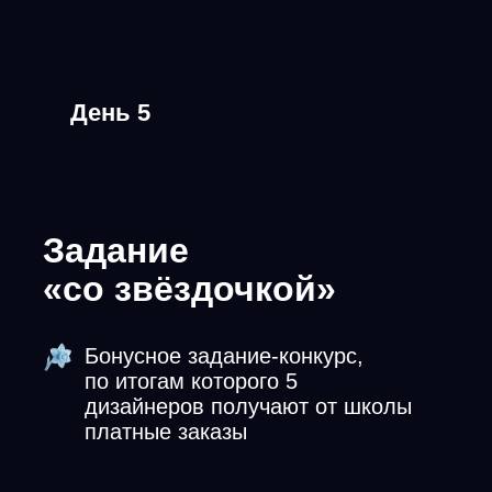
лет
Обучает дизайну
Школа современных
навыков Кима Воронина
Сообщество дизайнеров
и фрилансеров: создание
презентаций и новые Ai-навыки
От азов как рисовать слайд,
до создания сильного дизайна
и умений зарабатывать
хорошие деньги
Выпускники устраиваются