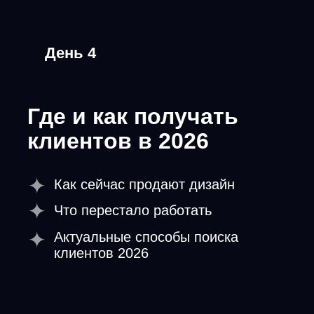
Кто автор
КИМ ВОРОНИН
Руководил отделами
дизайна в ВТБ и
Билайне
Спикер РЭШ, Агентства
инноваций Москвы
Основатель школы
современных навыков, автор
курсов «PowerPoint Ниндзя» и
«ДжиннИИ»
15 лет
В дизайне презентаций
Более 5