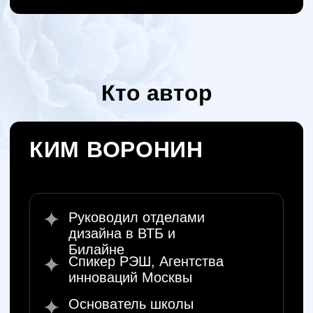
5 000 ₽
Прогнозы трендов дизайна 2026
100+ примеров трендовых слайдов
Отчёт и исследование трендов
2025
Доступ в закрытый чат-бот
3 урока от Кима Воронина
Доступ к урокам на 6 месяцев
Домашние задания для
практики
Занять место