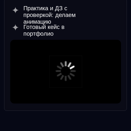
Зарегистрируйся
И переходи в закрытый чат-бот лагеря.
Там тебя уже ждет важный урок.
Забирай.
Запланируй время
Все уроки доступны сразу, но
эффективно 1 раз в день смотреть
видео и делать задание. На это хватит
2 часов в день