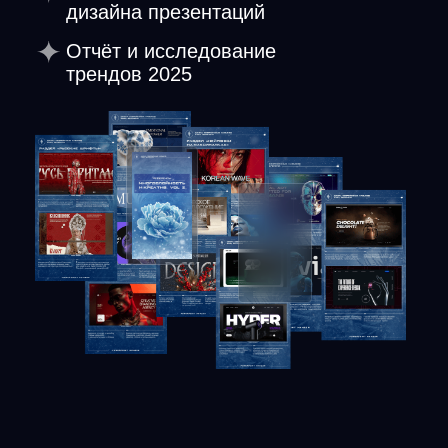
Современные
презентации, которые
высоко ценятся
на рынке
Возьмешь готовые
примеры
Трендовых слайдов для живых
конференций, онлайн-
выступлений, продаж, отчётов
Новое понимание
Как работать
с нейросетями, чтобы
получать крутой эффект