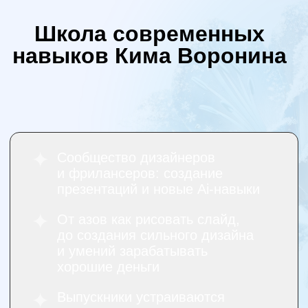
Школа
Обучение
современных
дизайну
навыков Кима
Воронина
PowerPoint
Ниндзя
1-месячный
Публичная
курс по
Оферта
презентациям
Политика
Интенсив
обработки
слайды-
персональных
минимализм
данных
Сведения
Интенсив
об
инфографика
образовательной
Интенсив
организации
шрифты и цвета