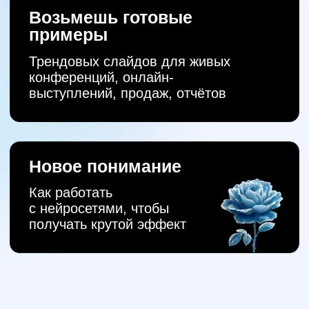
работать с клиентом
в 2026
Практика и ДЗ с проверкой:
делаем структуру презентации
через ИИ
День 2
Как делать презентацию
уровня не базовый
минимум, а роскошный
максимум