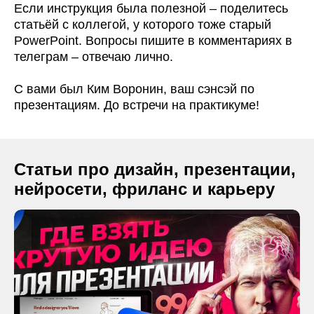
Международная
Если инструкция была полезной – поделитесь
Минпросвещения
статьёй с коллегой, у которого тоже старый
премия KDA
России
PowerPoint. Вопросы пишите в комментариях в
Смотреть все
телеграм – отвечаю лично.
ИП Воронин
курсы
Ким Алексеевич
С вами был Ким Воронин, ваш сэнсэй по
ОГРН
презентациям. До встречи на практикуме!
320312300046811
ИНН
312730999062
Белгородская
Статьи про дизайн, презентации,
область, г.
нейросети, фриланс и карьеру
Губкин,
ул. Чайковского
Все права
защищены, ©
2026