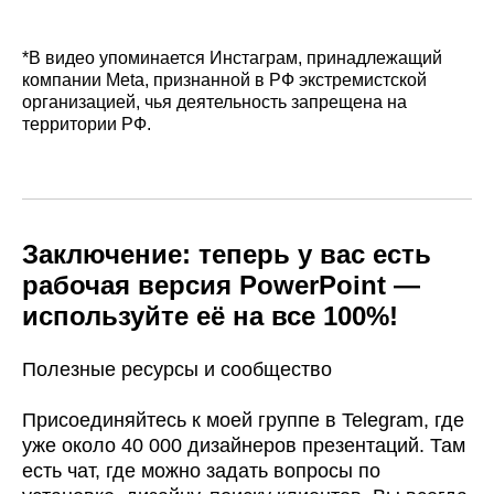
*В видео упоминается Инстаграм, принадлежащий
компании Meta, признанной в РФ экстремистской
организацией, чья деятельность запрещена на
территории РФ.
Школа
Обучение
современных
дизайну
навыков Кима
Заключение: теперь у вас есть
Воронина
рабочая версия PowerPoint —
PowerPoint
Ниндзя
используйте её на все 100%!
1-месячный
Полезные ресурсы и сообщество
Публичная
курс по
Оферта
презентациям
Присоединяйтесь к моей группе в Telegram, где
Политика
Интенсив
уже около 40 000 дизайнеров презентаций. Там
обработки
есть чат, где можно задать вопросы по
слайды-
персональных