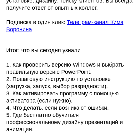
установке, дизайну, поиску клиентов. Вы всегда
минимализм
данных
получите ответ от опытных коллег.
Сведения
Интенсив
об
инфографика
Подписка в один клик:
Телеграм-канал Кима
образовательной
Воронина
Интенсив
организации
шрифты и цвета
Лицензия на
Интенсив
Итог: что вы сегодня узнали
осуществление
«Тренды
образовательной
1. Как проверить версию Windows и выбрать
дизайна 2026»
деятельности
правильную версию PowerPoint.
МК «Клиенты на
№ Л035-01234-
2. Пошаговую инструкцию по установке
дизайн»
31/01005676
(загрузка, запуск, выбор разрядности).
Лицензия на
3. Как активировать программу с помощью
Изнанка
осуществление
активатора (если нужно).
дизайна
4. Что делать, если возникают ошибки.
образовательной
Практикум ВАУ-
5. Где бесплатно обучиться
деятельности
презентации
профессиональному дизайну презентаций и
анимации.
Минобрнауки
—
России